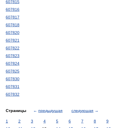
607815
607816
607817
607818
607820
607821
607822
607823
607824
607825
607830
607831
607832
Страницы
←
предыдущая
следующая
→
1
2
3
4
5
6
7
8
9