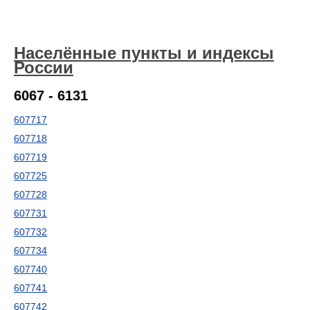
Населённые пункты и индексы
России
6067 - 6131
607717
607718
607719
607725
607728
607731
607732
607734
607740
607741
607742